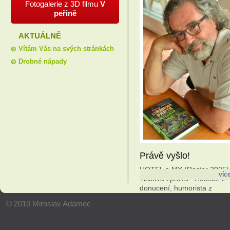
Fotogalerie z 3D filmu
V
peřině
AKTUÁLNĚ
Vítám Vás na svých stránkách
Drobné nápady
Právě vyšlo!
HOTEL a MY (Rosier 2025)
víc
Tisková zpráva Hoteliér z
donucení, humorista z
přesvědčení. Vychází kniha
© 2010 Miroslav Adamec
Hotel a my od Miroslava
Adamce Praha, 23. ...